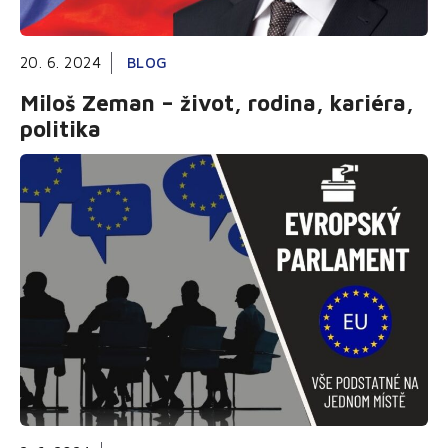
20. 6. 2024
BLOG
Miloš Zeman – život, rodina, kariéra,
politika