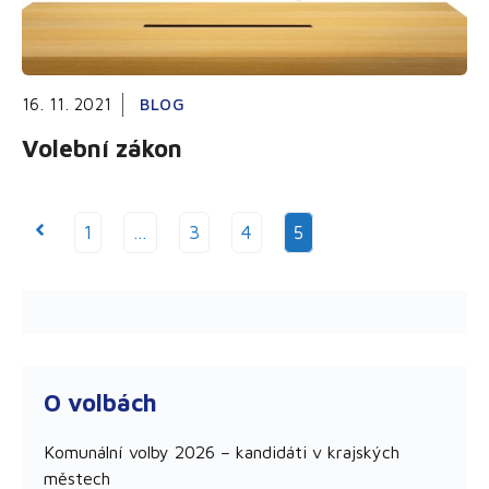
16. 11. 2021
BLOG
Volební zákon
1
…
3
4
5
O volbách
Komunální volby 2026 – kandidáti v krajských
městech