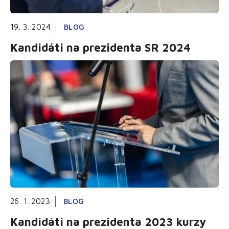
19. 3. 2024
BLOG
Kandidáti na prezidenta SR 2024
26. 1. 2023
BLOG
Kandidáti na prezidenta 2023 kurzy