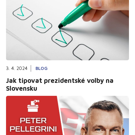
3. 4. 2024
BLOG
Jak tipovat prezidentské volby na
Slovensku