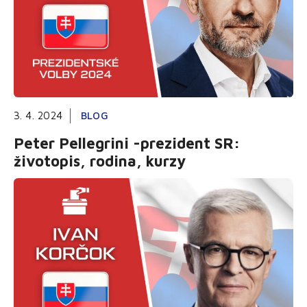
3. 4. 2024
BLOG
Peter Pellegrini -prezident SR:
životopis, rodina, kurzy