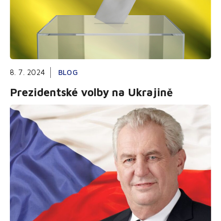
8. 7. 2024
BLOG
Prezidentské volby na Ukrajině