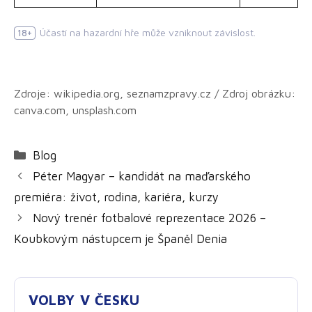
Účastí na hazardní hře může vzniknout závislost.
18+
Zdroje: wikipedia.org, seznamzpravy.cz / Zdroj obrázku:
canva.com, unsplash.com
Rubriky
Blog
Péter Magyar – kandidát na maďarského
premiéra: život, rodina, kariéra, kurzy
Nový trenér fotbalové reprezentace 2026 –
Koubkovým nástupcem je Španěl Denia
VOLBY V ČESKU