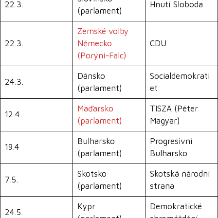
22.3.
Hnutí Sloboda
(parlament)
Zemské volby
22.3.
Německo
CDU
(Porýní-Falc)
Dánsko
Socialdemokrati
24.3.
(parlament)
et
Maďarsko
TISZA (Péter
12.4.
(parlament)
Magyar)
Bulharsko
Progresivní
19.4
(parlament)
Bulharsko
Skotsko
Skotská národní
7.5.
(parlament)
strana
Kypr
Demokratické
24.5.