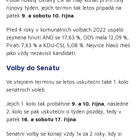
Podle novely Ústavy ČR se mají konat první celý
říjnový týden, jejich termín tak letos připadá na
pátek
9. a sobotu 10. října
.
Před 4 roky v komunálních volbách 2022 uspělo
zejména hnutí ANO se 17,63 %, ODS měla 12,09 %,
Piráti 7,63 % a KDU-ČSL 5,08 %. Nejvíce hlasů měli
jako vždy nezávislí kandidáti.
Volby do Senátu
Ve stejném termínu se letos uskuteční také 1. kolo
senátních voleb.
Jejich 1. kolo tak proběhne
9. a 10. října
, následné
2. kolo se pak uskuteční o týden později, tedy v
pátek
16. a sobotu 17. října
.
Senátní volby se konají vždy 1x za 2 roky, kdy si