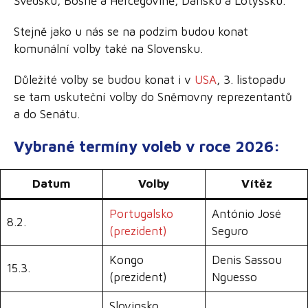
Švédsku, Bosně a Hercegovině, Dánsku a Lotyšsku.
Stejně jako u nás se na podzim budou konat
komunální volby také na Slovensku.
Důležité volby se budou konat i v
USA
, 3. listopadu
se tam uskuteční volby do Sněmovny reprezentantů
a do Senátu.
Vybrané termíny voleb v roce 2026:
Datum
Volby
Vítěz
Portugalsko
António José
8.2.
(prezident)
Seguro
Kongo
Denis Sassou
15.3.
(prezident)
Nguesso
Slovinsko