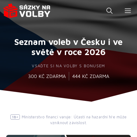
Přeskočit
M
na
obsah
Seznam voleb v Česku i ve
světě v roce 2026
VSAĎTE SI NA VOLBY S BONUSEM
300 KČ ZDARMA
444 KČ ZDARMA
Ministerstvo financí varuje: Účastí na hazardní hře může
18+
vzniknout závislost.