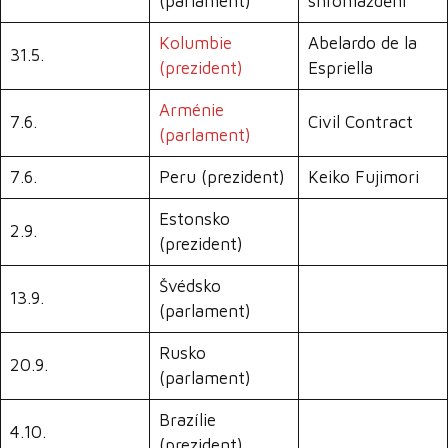
(parlament)
shromáždění
Kolumbie
Abelardo de la
31.5.
(prezident)
Espriella
Arménie
7.6.
Civil Contract
(parlament)
7.6.
Peru (prezident)
Keiko Fujimori
Estonsko
2.9.
(prezident)
Švédsko
13.9.
(parlament)
Rusko
20.9.
(parlament)
Brazílie
4.10.
(prezident)