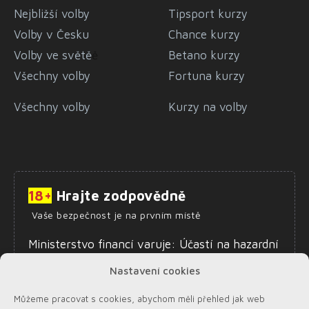
Nejbližší volby
Tipsport kurzy
Volby v Česku
Chance kurzy
Volby ve světě
ě
Betano kurzy
Všechny volby
Fortuna kurzy
Všechny volby
Kurzy na volby
18+
Hrajte zodpovědně
Vaše bezpečnost je na prvním místě
Ministerstvo financí varuje: Účastí na hazardní
hře může vzniknout závislost. Zákaz účasti
Nastavení cookies
osob mladších 18 let na hazardní hře.
Informace o zodpovědném hraní najdete
zde
.
Můžeme pracovat s cookies, abychom měli přehled jak web