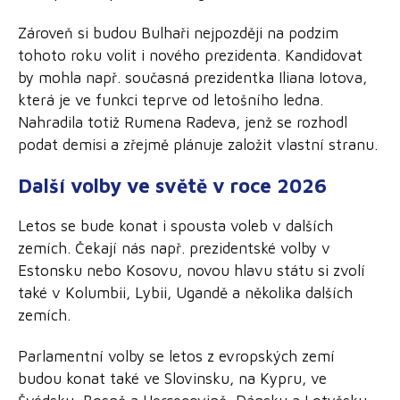
Zároveň si budou Bulhaři nejpozději na podzim
tohoto roku volit i nového prezidenta. Kandidovat
by mohla např. současná prezidentka Iliana Iotova,
která je ve funkci teprve od letošního ledna.
Nahradila totiž Rumena Radeva, jenž se rozhodl
podat demisi a zřejmě plánuje založit vlastní stranu.
Další volby ve světě v roce 2026
Letos se bude konat i spousta voleb v dalších
zemích. Čekají nás např. prezidentské volby v
Estonsku nebo Kosovu, novou hlavu státu si zvolí
také v Kolumbii, Lybii, Ugandě a několika dalších
zemích.
Parlamentní volby se letos z evropských zemí
budou konat také ve Slovinsku, na Kypru, ve