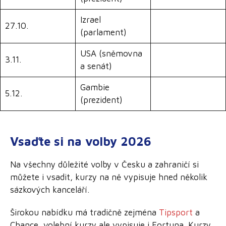
Izrael
27.10.
(parlament)
USA (sněmovna
3.11.
a senát)
Gambie
5.12.
(prezident)
Vsaďte si na volby 2026
Na všechny důležité volby v Česku a zahraničí si
můžete i vsadit, kurzy na ně vypisuje hned několik
sázkových kanceláří.
Širokou nabídku má tradičně zejména
Tipsport
a
Chance, volební kurzy ale vypisuje i Fortuna. Kurzy