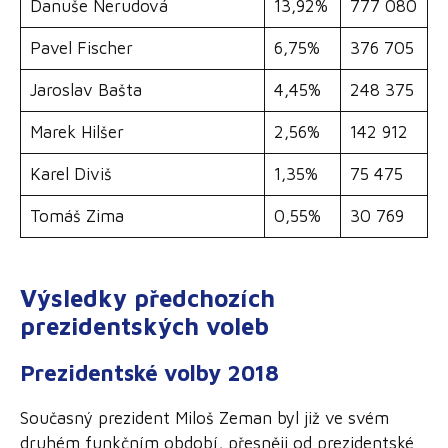
Danuše Nerudová
13,92%
777 080
Pavel Fischer
6,75%
376 705
Jaroslav Bašta
4,45%
248 375
Marek Hilšer
2,56%
142 912
Karel Diviš
1,35%
75 475
Tomáš Zima
0,55%
30 769
Výsledky předchozích
prezidentských voleb
Prezidentské volby 2018
Současný prezident Miloš Zeman byl již ve svém
druhém funkčním období, přesněji od prezidentské