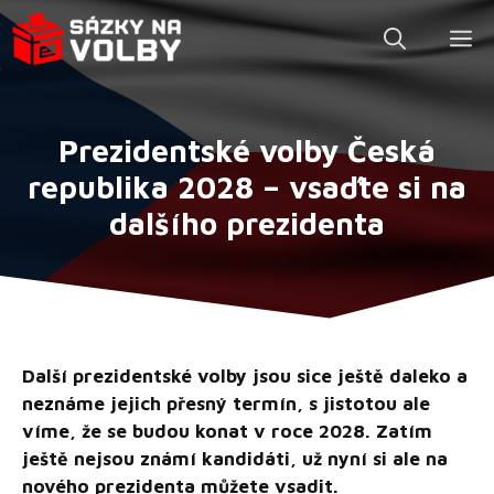
Přeskočit
M
na
obsah
Prezidentské volby Česká
republika 2028 – vsaďte si na
dalšího prezidenta
Další prezidentské volby jsou sice ještě daleko a
neznáme jejich přesný termín, s jistotou ale
víme, že se budou konat v roce 2028. Zatím
ještě nejsou známí kandidáti, už nyní si ale na
nového prezidenta můžete vsadit.