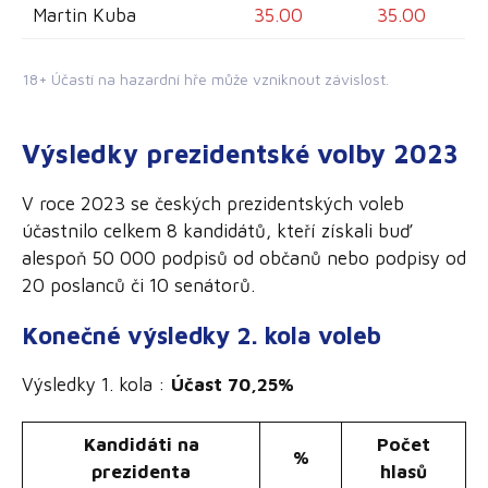
Martin Kuba
35.00
35.00
18+ Účastí na hazardní hře může vzniknout závislost.
Výsledky prezidentské volby 2023
V roce 2023 se českých prezidentských voleb
účastnilo celkem 8 kandidátů, kteří získali buď
alespoň 50 000 podpisů od občanů nebo podpisy od
20 poslanců či 10 senátorů.
Konečné výsledky 2. kola voleb
Výsledky 1. kola :
Účast 70,25%
Kandidáti na
Počet
%
prezidenta
hlasů