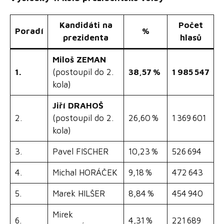
Kandidáti na
Počet
Poradí
%
prezidenta
hlasů
Miloš ZEMAN
1.
(postoupil do 2.
38,57 %
1 985 547
kola)
Jiří DRAHOŠ
2.
(postoupil do 2.
26,60 %
1 369 601
kola)
3.
Pavel FISCHER
10,23 %
526 694
4.
Michal HORÁČEK
9,18 %
472 643
5.
Marek HILŠER
8,84 %
454 940
Mirek
6.
4,31 %
221 689