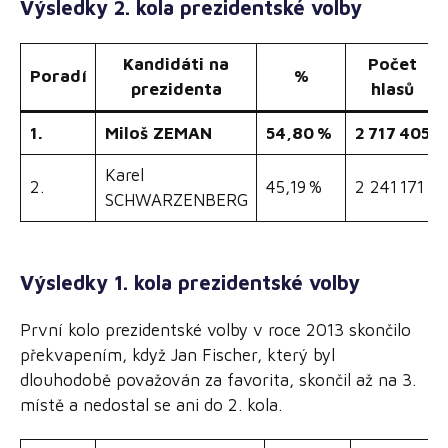
Výsledky 2. kola prezidentské volby
Kandidáti na
Počet
Poradí
%
prezidenta
hlasů
1.
Miloš ZEMAN
54,80 %
2 717 405
Karel
2.
45,19 %
2 241 171
SCHWARZENBERG
Výsledky 1. kola prezidentské volby
První kolo prezidentské volby v roce 2013 skončilo
překvapením, když Jan Fischer, který byl
dlouhodobě považován za favorita, skončil až na 3.
místě a nedostal se ani do 2. kola.