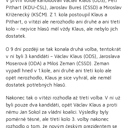
V první volbě kandidovali Václav Klaus (ODS), Petr
Pithart (KDU-ČSL), Jaroslav Bureš (ČSSD) a Miroslav
Kříženecký (KSČM). Z 1. kola postoupil Klaus a
Pithart, o vítězi ale nerozhodlo ani druhé a ani třetí
kolo – nejvíce hlasů měl vždy Klaus, ale nebylo jich
dostatek.
O 9 dní později se tak konala druhá volba, tentokrát
v ní byli 3 kandidáti – Václav Klaus (ODS), Jaroslava
Moserová (ODA) a Miloš Zeman (ČSSD). Zeman
vypadl hned v 1.kole, ani druhé ani třetí kolo ale
opět nerozhodlo, Klaus je sice vyhrál, ale neměl
dostatek potřebných hlasů.
Nakonec tak o vítězi rozhodla až třetí volba. V ní už
byli pouze dva kandidáti, opět Václav Klaus a proti
němu Jan Sokol za vládní koalici. Výsledky byly
poměrně těsné, ale třetí kolo 3. volby nakonec
rozhodlo o tom, že novým českým prezidentem se