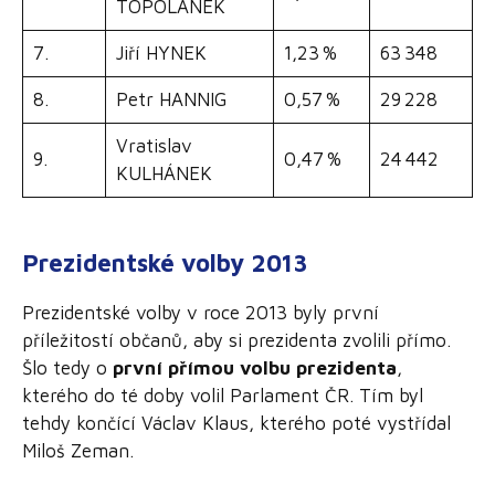
TOPOLÁNEK
7.
Jiří HYNEK
1,23 %
63 348
8.
Petr HANNIG
0,57 %
29 228
Vratislav
9.
0,47 %
24 442
KULHÁNEK
Prezidentské volby 2013
Prezidentské volby v roce 2013 byly první
příležitostí občanů, aby si prezidenta zvolili přímo.
Šlo tedy o
první přímou volbu prezidenta
,
kterého do té doby volil Parlament ČR. Tím byl
tehdy končící Václav Klaus, kterého poté vystřídal
Miloš Zeman.