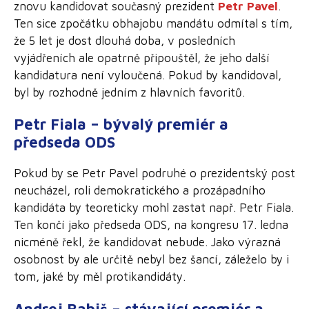
znovu kandidovat současný prezident
Petr Pavel
.
Ten sice zpočátku obhajobu mandátu odmítal s tím,
že 5 let je dost dlouhá doba, v posledních
vyjádřeních ale opatrně připouštěl, že jeho další
kandidatura není vyloučená. Pokud by kandidoval,
byl by rozhodně jedním z hlavních favoritů.
Petr Fiala – bývalý premiér a
předseda ODS
Pokud by se Petr Pavel podruhé o prezidentský post
neucházel, roli demokratického a prozápadního
kandidáta by teoreticky mohl zastat např. Petr Fiala.
Ten končí jako předseda ODS, na kongresu 17. ledna
nicméně řekl, že kandidovat nebude. Jako výrazná
osobnost by ale určitě nebyl bez šancí, záleželo by i
tom, jaké by měl protikandidáty.
Andrej Babiš – stávající premiér a