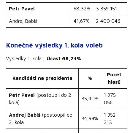
Petr Pavel
58,32%
3 359 151
Andrej Babiš
41,67%
2 400 046
Konečné výsledky 1. kola voleb
Výsledky 1. kola :
Účast 68,24%
Počet
Kandidáti na prezidenta
%
hlasů
Petr Pavel
(postoupil do 2.
1 975
35,40%
kola)
056
Andrej Babiš
(postoupil do
1 952
34,99%
2. kola
213