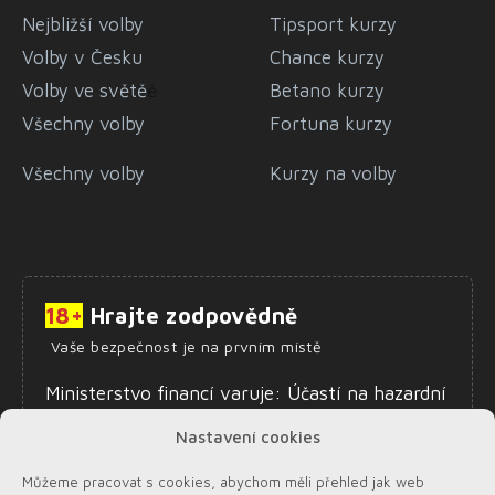
Nejbližší volby
Tipsport kurzy
Volby v Česku
Chance kurzy
Volby ve světě
ě
Betano kurzy
Všechny volby
Fortuna kurzy
Všechny volby
Kurzy na volby
18+
Hrajte zodpovědně
Vaše bezpečnost je na prvním místě
Ministerstvo financí varuje: Účastí na hazardní
hře může vzniknout závislost. Zákaz účasti
Nastavení cookies
osob mladších 18 let na hazardní hře.
Informace o zodpovědném hraní najdete
zde
.
Můžeme pracovat s cookies, abychom měli přehled jak web