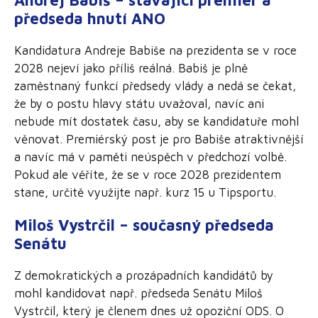
předseda hnutí ANO
Kandidatura Andreje Babiše na prezidenta se v roce
2028 nejeví jako příliš reálná. Babiš je plně
zaměstnaný funkcí předsedy vlády a nedá se čekat,
že by o postu hlavy státu uvažoval, navíc ani
nebude mít dostatek času, aby se kandidatuře mohl
věnovat. Premiérský post je pro Babiše atraktivnější
a navíc má v paměti neúspěch v předchozí volbě.
Pokud ale věříte, že se v roce 2028 prezidentem
stane, určitě využijte např. kurz 15 u Tipsportu.
Miloš Vystrčil – současný předseda
Senátu
Z demokratických a prozápadních kandidátů by
mohl kandidovat např. předseda Senátu Miloš
Vystrčil, který je členem dnes už opoziční ODS. O