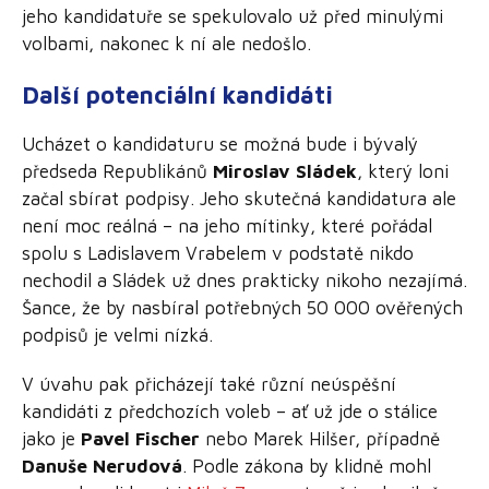
jeho kandidatuře se spekulovalo už před minulými
volbami, nakonec k ní ale nedošlo.
Další potenciální kandidáti
Ucházet o kandidaturu se možná bude i bývalý
předseda Republikánů
Miroslav Sládek
, který loni
začal sbírat podpisy. Jeho skutečná kandidatura ale
není moc reálná – na jeho mítinky, které pořádal
spolu s Ladislavem Vrabelem v podstatě nikdo
nechodil a Sládek už dnes prakticky nikoho nezajímá.
Šance, že by nasbíral potřebných 50 000 ověřených
podpisů je velmi nízká.
V úvahu pak přicházejí také různí neúspěšní
kandidáti z předchozích voleb – ať už jde o stálice
jako je
Pavel Fischer
nebo Marek Hilšer, případně
Danuše Nerudová
. Podle zákona by klidně mohl