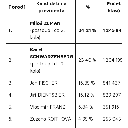
Kandidáti na
Počet
Poradí
%
prezidenta
hlasů
Miloš ZEMAN
1.
(postoupil do 2.
24,21 %
1 245 848
kola)
Karel
SCHWARZENBERG
2.
23,40 %
1 204 195
(postoupil do 2.
kola)
3.
Jan FISCHER
16,35 %
841 437
4.
Jiří DIENTSBIER
16,12 %
829 297
5.
Vladimír FRANZ
6,84 %
351 916
6.
Zuzana ROITHOVÁ
4,95 %
255 045