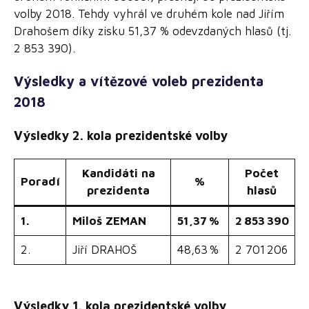
volby 2018. Tehdy vyhrál ve druhém kole nad Jiřím
Drahošem díky zisku 51,37 % odevzdaných hlasů (tj.
2 853 390).
Výsledky a vítězové voleb prezidenta
2018
Výsledky 2. kola prezidentské volby
Kandidáti na
Počet
Poradí
%
prezidenta
hlasů
1.
Miloš ZEMAN
51,37 %
2 853 390
2.
Jiří DRAHOŠ
48,63 %
2 701 206
Výsledky 1. kola prezidentské volby