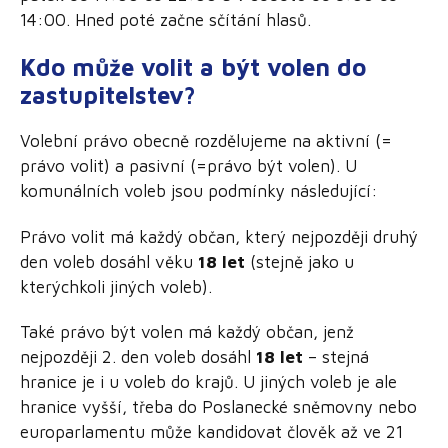
14:00. Hned poté začne sčítání hlasů.
Kdo může volit a být volen do
zastupitelstev?
Volební právo obecně rozdělujeme na aktivní (=
právo volit) a pasivní (=právo být volen). U
komunálních voleb jsou podmínky následující:
Právo volit má každý občan, který nejpozději druhý
den voleb dosáhl věku
18 let
(stejně jako u
kterýchkoli jiných voleb).
Také právo být volen má každý občan, jenž
nejpozději 2. den voleb dosáhl
18 let
– stejná
hranice je i u voleb do krajů. U jiných voleb je ale
hranice vyšší, třeba do Poslanecké sněmovny nebo
europarlamentu může kandidovat člověk až ve 21