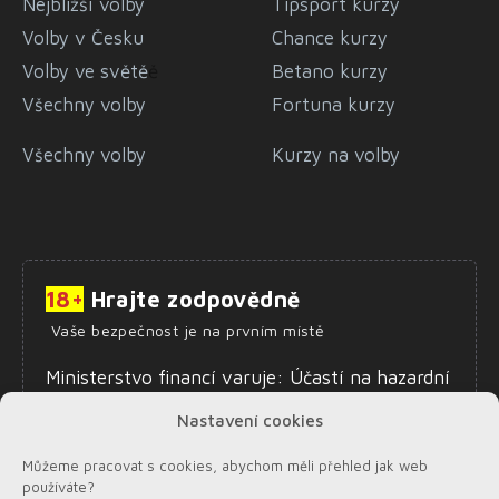
Nejbližší volby
Tipsport kurzy
Volby v Česku
Chance kurzy
Volby ve světě
ě
Betano kurzy
Všechny volby
Fortuna kurzy
Všechny volby
Kurzy na volby
18+
Hrajte zodpovědně
Vaše bezpečnost je na prvním místě
Ministerstvo financí varuje: Účastí na hazardní
hře může vzniknout závislost. Zákaz účasti
Nastavení cookies
osob mladších 18 let na hazardní hře.
Informace o zodpovědném hraní najdete
zde
.
Můžeme pracovat s cookies, abychom měli přehled jak web
používáte?