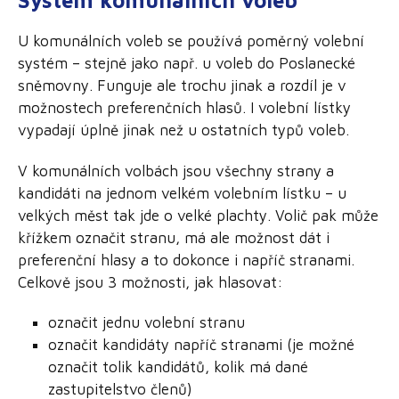
Systém komunálních voleb
U komunálních voleb se používá poměrný volební
systém – stejně jako např. u voleb do Poslanecké
sněmovny. Funguje ale trochu jinak a rozdíl je v
možnostech preferenčních hlasů. I volební lístky
vypadají úplně jinak než u ostatních typů voleb.
V komunálních volbách jsou všechny strany a
kandidáti na jednom velkém volebním lístku – u
velkých měst tak jde o velké plachty. Volič pak může
křížkem označit stranu, má ale možnost dát i
preferenční hlasy a to dokonce i napříč stranami.
Celkově jsou 3 možnosti, jak hlasovat:
označit jednu volební stranu
označit kandidáty napříč stranami (je možné
označit tolik kandidátů, kolik má dané
zastupitelstvo členů)