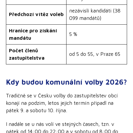
nezávislí kandidáti (38
Předchozí vítěz voleb
099 mandátů)
Hranice pro získání
5 %
mandátu
Počet členů
od 5 do 55, v Praze 65
zastupitelstva
Kdy budou komunální volby 2026?
Tradičně se v Česku volby do zastupitelstev obcí
konají na podzim, letos jejich termín připadl na
pátek 9. a sobotu 10. října.
I nadále se u nás volí ve stejných časech, tzn. v
pátek od 14:00 do 22:00 a v sobotu od 8:00 do