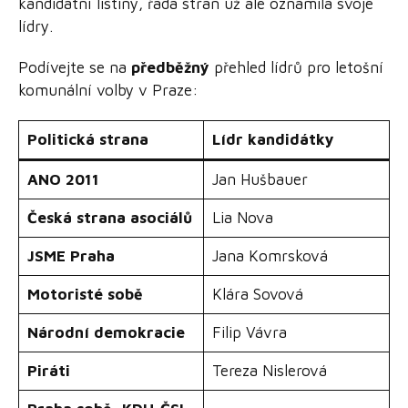
kandidátní listiny, řada stran už ale oznámila svoje
lídry.
Podívejte se na
předběžný
přehled lídrů pro letošní
komunální volby v Praze:
Politická strana
Lídr kandidátky
ANO 2011
Jan Hušbauer
Česká strana asociálů
Lia Nova
JSME Praha
Jana Komrsková
Motoristé sobě
Klára Sovová
Národní demokracie
Filip Vávra
Piráti
Tereza Nislerová