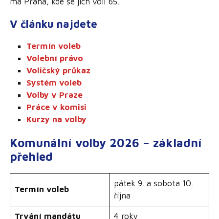
má Praha, kde se jich volí 65.
V článku najdete
Termín voleb
Volební právo
Voličský průkaz
Systém voleb
Volby v Praze
Práce v komisi
Kurzy na volby
Komunální volby 2026 – základní
přehled
pátek 9. a sobota 10.
Termín voleb
října
Trvání mandátu
4 roky