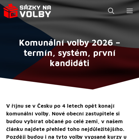
Přeskočit
M
na
obsah
Komunální volby 2026 –
termín, systém, první
kandidáti
V říjnu se v Česku po 4 letech opět konají
komunální volby. Nové obecní zastupitele si
budou vybírat občané po celé zemi, v našem
článku najdete přehled toho nejdůležitějšího.
Později budou i na tyto volby vypsané kurzy u