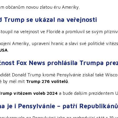
kým občanům novou zlatou éru Ameriky.
d Trump se ukázal na veřejnosti
oupil na veřejnost ve Floridě a promluvil se svým přízni
jení Ameriky, upravení hranic a slaví své politické vítěz
 USA
.
čnost Fox News prohlásila Trumpa pre
didát Donald Trump kromě Pensylvánie získal také Wisco
ně by měl mít
Trump 276 volitelů
.
Trump vítězem voleb 2024
a bude dalším prezidentem U
na je i Pensylvánie – patří Republikán
oukazovalo na Pensylvánii jako na rozhodující stát s 19 vol