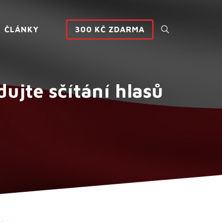
ČLÁNKY
300 KČ ZDARMA
ujte sčítání hlasů