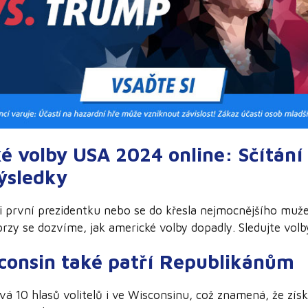
é volby USA 2024 online: Sčítání 
ýsledky
 první prezidentku nebo se do křesla nejmocnějšího muže
zy se dozvíme, jak americké volby dopadly. Sledujte volb
sconsin také patří Republikánům
á 10 hlasů volitelů i ve Wisconsinu, což znamená, že zís