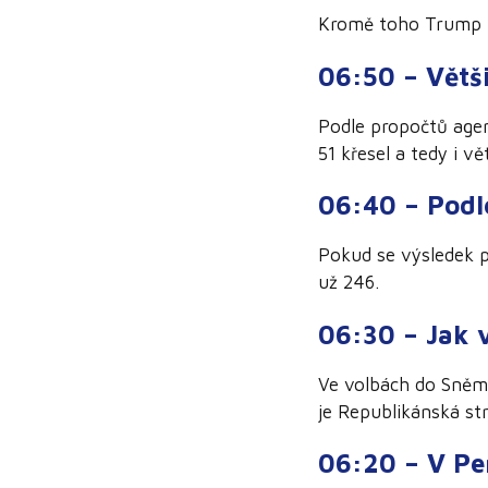
Kromě toho Trump z
06:50 – Větš
Podle propočtů age
51 křesel a tedy i 
06:40 – Podl
Pokud se výsledek po
už 246.
06:30 – Jak 
Ve volbách do Sněm
je Republikánská st
06:20 – V Pe