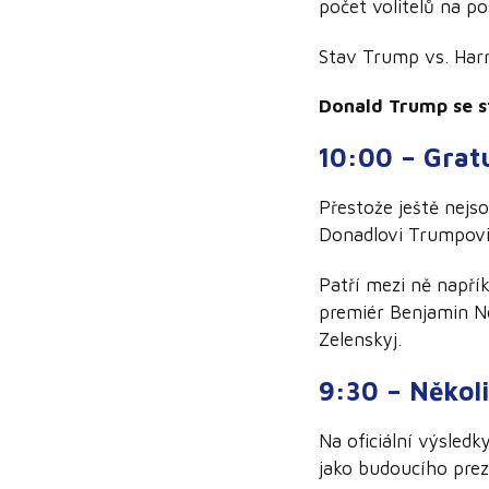
počet volitelů na p
Stav Trump vs. Harr
Donald Trump se s
10:00 – Gratu
Přestože ještě nejsou
Donadlovi Trumpovi 
Patří mezi ně napří
premiér Benjamin Net
Zelenskyj.
9:30 – Někol
Na oficiální výsled
jako budoucího prez