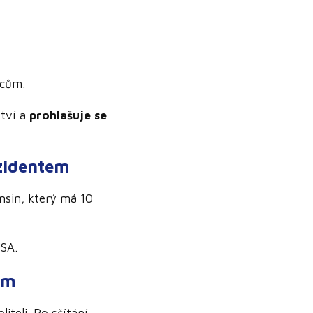
vcům.
ství a
prohlašuje se
zidentem
nsin, který má 10
SA.
ům
iteli. Po sčítání