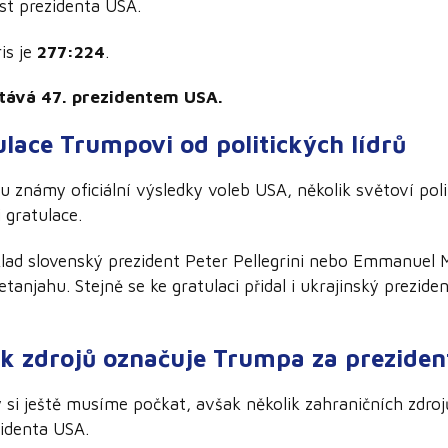
ost prezidenta USA.
is je
277:224
.
tává 47. prezidentem USA.
lace Trumpovi od politických lídrů
 známy oficiální výsledky voleb USA, několik světoví politič
gratulace.
klad slovenský prezident Peter Pellegrini nebo Emmanuel M
anjahu. Stejně se ke gratulaci přidal i ukrajinský prezid
ik zdrojů označuje Trumpa za preziden
ky si ještě musíme počkat, avšak několik zahraničních zdr
identa USA.