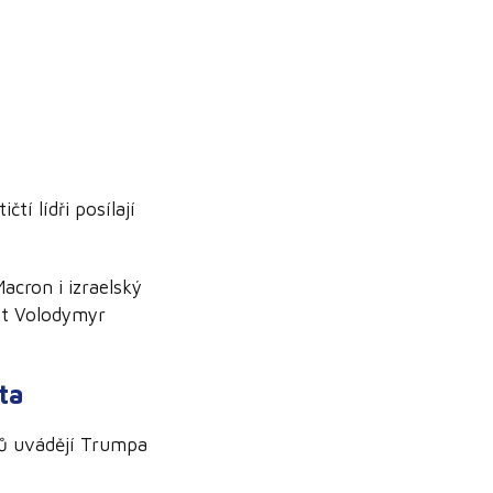
tí lídři posílají
acron i izraelský
ent Volodymyr
ta
ojů uvádějí Trumpa