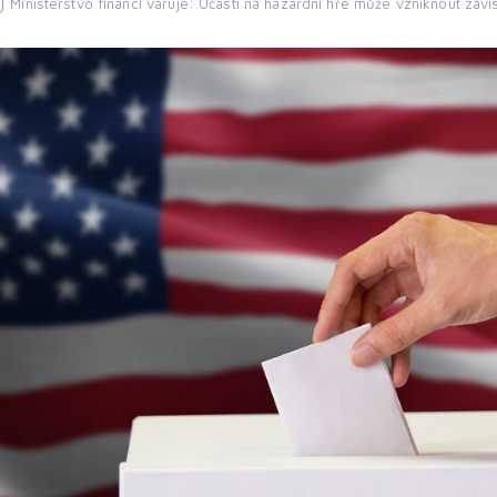
Ministerstvo financí varuje: Účastí na hazardní hře může vzniknout závis