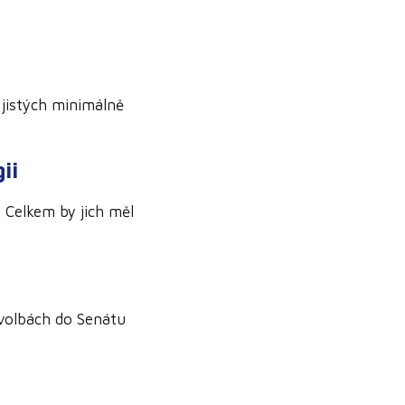
jistých minimálně
ii
. Celkem by jich měl
volbách do Senátu