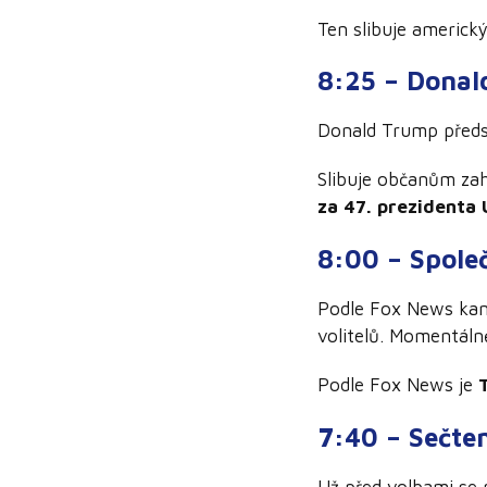
Ten slibuje americ
8:25 – Donal
Donald Trump předst
Slibuje občanům zaho
za 47. prezidenta
8:00 – Spole
Podle Fox News kan
volitelů. Momentál
Podle Fox News je
7:40 – Sečte
Už před volbami se p