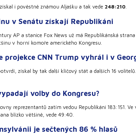
ískal i pověstně známou Aljašku a tak vede
248:210
.
inu v Senátu získají Republikáni
ntury AP a stanice Fox News už má Republikánská strana 
většinu v horní komoře amerického Kongresu.
e projekce CNN Trump vyhrál i v Georg
tvrdí, získal by tak další klíčový stát a dalších 16 volitelů
vypadají volby do Kongresu?
ovny reprezentantů zatím vedou Republikáni 183:151. Ve 
rana blízko většině, vede 49:40.
nsylvánii je sečtených 86 % hlasů