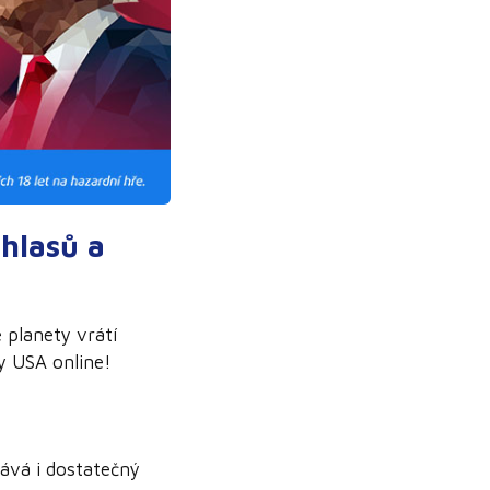
hlasů a
 planety vrátí
y USA online!
kává i dostatečný