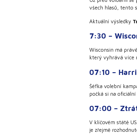
všech hlasů, tento s
Aktuální výsledky
T
7:30 – Wisco
Wisconsin má právě
který vyhrává více 
07:10 – Harri
Šéfka volební kampa
počká si na oficiáln
07:00 – Ztrát
V klíčovém státě US
je zřejmě rozhodnut