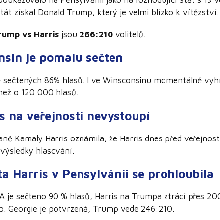
tát získal Donald Trump, který je velmi blízko k vítězství.
rump vs Harris
jsou
266:210
volitelů.
nsin je pomalu sečten
 sečtených 86% hlasů. I ve Winsconsinu momentálně vyh
než o 120 000 hlasů.
s na veřejnosti nevystoupí
ně Kamaly Harris oznámila, že Harris dnes před veřejnost
í výsledky hlasování.
a Harris v Pensylvánii se prohloubila
A je sečteno 90 % hlasů, Harris na Trumpa ztrácí přes 200
o. Georgie je potvrzená, Trump vede 246:210.