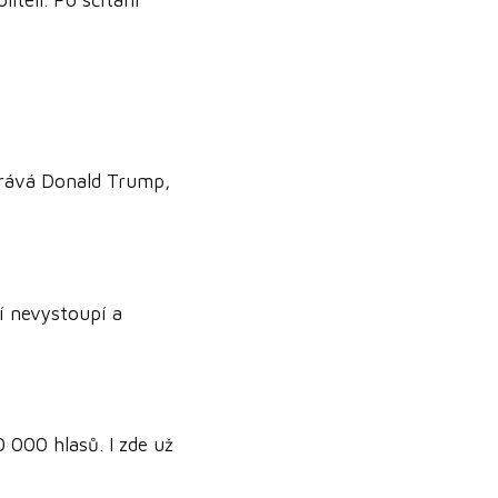
rává Donald Trump,
í nevystoupí a
 000 hlasů. I zde už