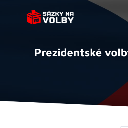
Přeskočit
na
obsah
Prezidentské volb