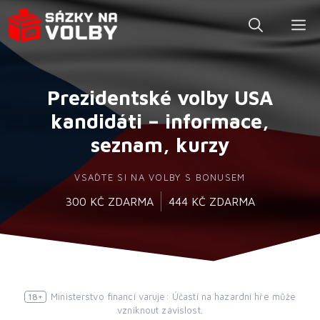
Přeskočit
M
na
obsah
Prezidentské volby USA
kandidáti – informace,
seznam, kurzy
VSAĎTE SI NA VOLBY S BONUSEM
300 KČ ZDARMA
444 KČ ZDARMA
Ministerstvo financí varuje: Účastí na hazardní hře může
18+
vzniknout závislost.