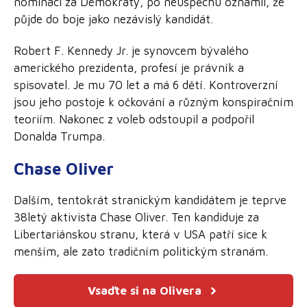
nominaci za Demokraty, po neúspěchu oznámil, že
půjde do boje jako nezávislý kandidát.
Robert F. Kennedy Jr. je synovcem bývalého
amerického prezidenta, profesí je právník a
spisovatel. Je mu 70 let a má 6 dětí. Kontroverzní
jsou jeho postoje k očkování a různým konspiračním
teoriím. Nakonec z voleb odstoupil a podpořil
Donalda Trumpa.
Chase Oliver
Dalším, tentokrát stranickým kandidátem je teprve
38letý aktivista Chase Oliver. Ten kandiduje za
Libertariánskou stranu, která v USA patří sice k
menším, ale zato tradičním politickým stranám.
Vsaďte si na Olivera