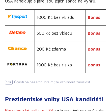
USA kandiduje a jaké jsou jejich šance na výhru.
1000 Kč bez vkladu
Bonus
600 Kč bez vkladu
Bonus
200 Kč zdarma
Bonus
1000 Kč bez rizika
Bonus
Účastí na hazardní hře může vzniknout závislost.
18+
Prezidentské volby USA kandidáti
Prezidentské volby v USA
se konají jednou za 4 roky,