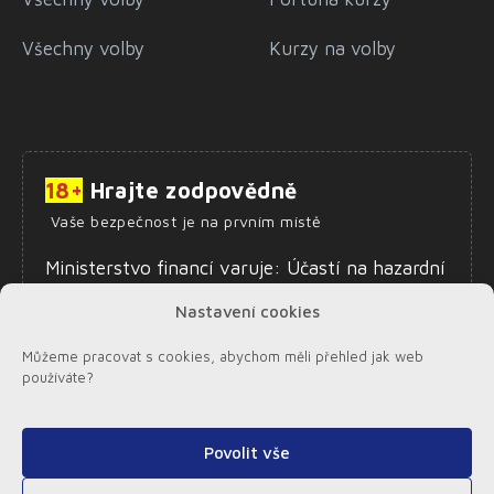
Všechny volby
Kurzy na volby
18+
Hrajte zodpovědně
Vaše bezpečnost je na prvním místě
Ministerstvo financí varuje: Účastí na hazardní
hře může vzniknout závislost. Zákaz účasti
Nastavení cookies
osob mladších 18 let na hazardní hře.
Informace o zodpovědném hraní najdete
zde
.
Můžeme pracovat s cookies, abychom měli přehled jak web
používáte?
Povolit vše
© 2026,
Sazkynavolby.cz
|
Stavkynavolby.sk