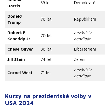
59 let
Demokraté
Harris
Donald
78 let
Republikáni
Trump
Robert F.
nezávislý
70 let
Keneddy Jr.
kandidát
Chase Oliver
38 let
Libertariáni
Jill Stein
74 let
Zelení
nezávislý
Cornel West
71 let
kandidát
Kurzy na prezidentské volby v
USA 2024