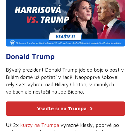
Donald Trump
Bývalý prezident Donald Trump jde do boje o post v
Bílém domě už potřetí v řadě. Naopoprvé šokoval
celý svět výhrou nad Hillary Clinton, v minulých
volbách ale nestačil na Joe Bidena.
Vsaďte si na Trumpa
Už 2x
kurzy na Trumpa
výrazně klesly, poprvé po