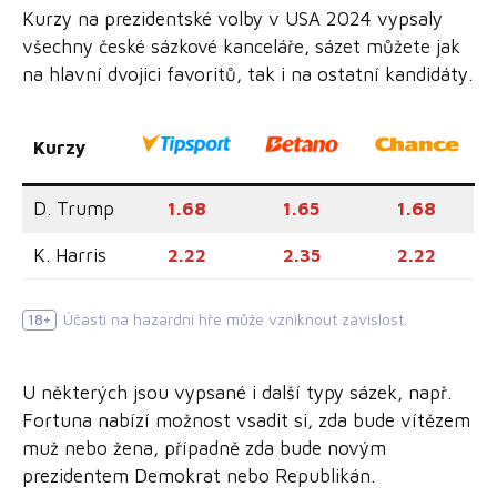
Kurzy na prezidentské volby v USA 2024 vypsaly
všechny české sázkové kanceláře, sázet můžete jak
na hlavní dvojici favoritů, tak i na ostatní kandidáty.
Kurzy
D. Trump
1.68
1.65
1.68
K. Harris
2.22
2.35
2.22
Účastí na hazardní hře může vzniknout závislost.
18+
U některých jsou vypsané i další typy sázek, např.
Fortuna nabízí možnost vsadit si, zda bude vítězem
muž nebo žena, případně zda bude novým
prezidentem Demokrat nebo Republikán.