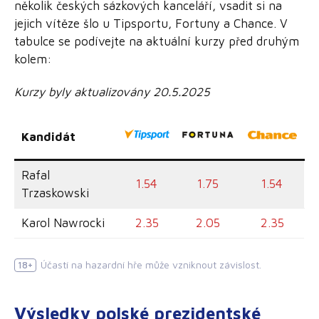
několik českých sázkových kanceláří, vsadit si na
jejich vítěze šlo u Tipsportu, Fortuny a Chance. V
tabulce se podívejte na aktuální kurzy před druhým
kolem:
Kurzy byly aktualizovány 20.5.2025
Kandidát
Rafal
1.54
1.75
1.54
Trzaskowski
Karol Nawrocki
2.35
2.05
2.35
Účastí na hazardní hře může vzniknout závislost.
18+
Výsledky polské prezidentské