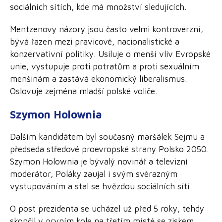
sociálních sítích, kde má množství sledujících.
Mentzenovy názory jsou často velmi kontroverzní,
bývá řazen mezi pravicové, nacionalistické a
konzervativní politiky. Usiluje o menší vliv Evropské
unie, vystupuje proti potratům a proti sexuálním
menšinám a zastává ekonomický liberalismus.
Oslovuje zejména mladší polské voliče.
Szymon Holownia
Dalším kandidátem byl současný maršálek Sejmu a
předseda středové proevropské strany Polsko 2050.
Szymon Holownia je bývalý novinář a televizní
moderátor, Poláky zaujal i svým svérazným
vystupováním a stal se hvězdou sociálních sítí.
O post prezidenta se ucházel už před 5 roky, tehdy
skončil v prvním kole na třetím místě se ziskem