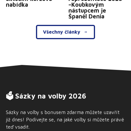
nabídka
–Koubkovým
nástupcem je
Španěl Denia
Všechny články
🗳 Sázky na volby 2026
Sázky na volby s bonusem zdarma můžete uzavřít
již dnes! Podívejte se, na jaké volby si můžete právě
teď vsadit.