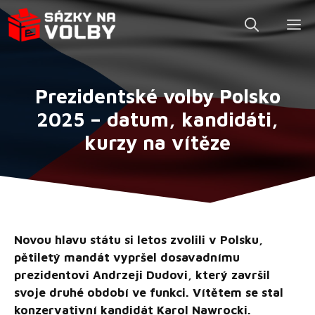
Přeskočit
M
na
obsah
Prezidentské volby Polsko
2025 – datum, kandidáti,
kurzy na vítěze
Novou hlavu státu si letos zvolili v Polsku,
pětiletý mandát vypršel dosavadnímu
prezidentovi Andrzeji Dudovi, který završil
svoje druhé období ve funkci. Vítětem se stal
konzervativní kandidát Karol Nawrocki.