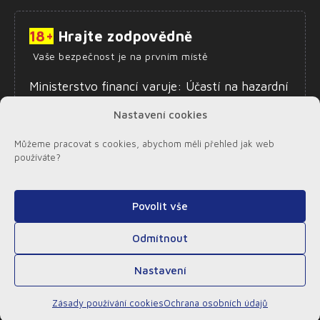
18+
Hrajte zodpovědně
Vaše bezpečnost je na prvním místě
Ministerstvo financí varuje: Účastí na hazardní
hře může vzniknout závislost. Zákaz účasti
Nastavení cookies
osob mladších 18 let na hazardní hře.
Informace o zodpovědném hraní najdete
zde
.
Můžeme pracovat s cookies, abychom měli přehled jak web
používáte?
Povolit vše
© 2026,
Sazkynavolby.cz
|
Stavkynavolby.sk
Odmítnout
O nás
Podmínky
GDPR
Cookies
Zodpovědné hraní
Nastavení
Zásady používání cookies
Ochrana osobních údajů
VOLBY
ČESKO
SVET
ČLÁNKY
TOP BONUS