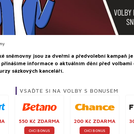
my
ké sněmovny jsou za dveřmi a předvolební kampaň je
přinášíme informace o aktuálním dění před volbami 
urzy sázkových kanceláří.
VSAĎTE SI NA VOLBY S BONUSEM
MA
550 Kč ZDARMA
200 Kč ZDARMA
3
CHCI BONUS
CHCI BONUS