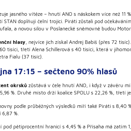
zuje jasného vítěze – hnutí ANO s náskokem více než 11 
tí STAN doplňují čelní trojici. Piráti zůstali pod očekáván
oufala, a novou silou v Poslanecké sněmovně budou Motori
enční hlasy
, nejvíce jich získal Andrej Babiš (přes 72 tisíc
60 tisíci, třetí Alena Schillerová s 40 tisíci, která v jiho
ra Fialu (37 tisíc).
íjna 17:15 – sečteno 90% hlasů
cent okrsků
zůstává v čele hnutí ANO, i když v závěru mír
5,96 %. Druhé místo drží koalice SPOLU s 22,26 %, třetí j
vny podle průběžných výsledků míří také Piráti s 8,40 %
í 6,87 %.
ží pod pětiprocentní hranicí s 4,45 % a Přísaha má zatím 1