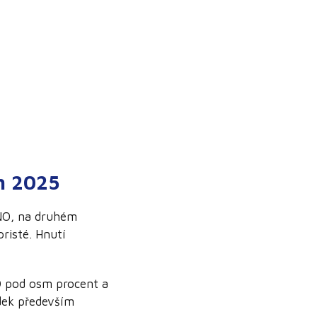
ch 2025
ANO, na druhém
oristé. Hnutí
PD pod osm procent a
edek především