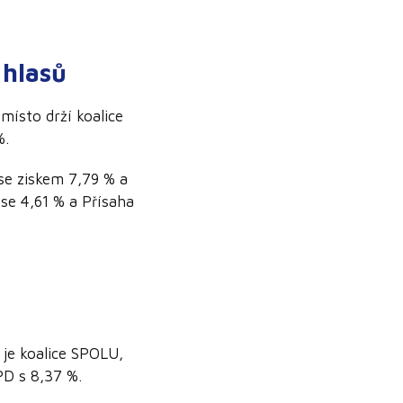
 hlasů
ísto drží koalice
%.
se ziskem 7,79 % a
 se 4,61 % a Přísaha
je koalice SPOLU,
PD s 8,37 %.