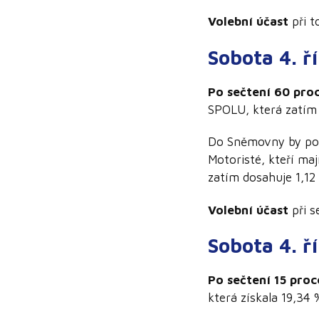
Volební účast
při t
Sobota 4. ř
Po sečtení 60 pro
SPOLU, která zatím 
Do Sněmovny by podl
Motoristé, kteří maj
zatím dosahuje 1,12
Volební účast
při s
Sobota 4. ř
Po sečtení 15 pro
která získala 19,34