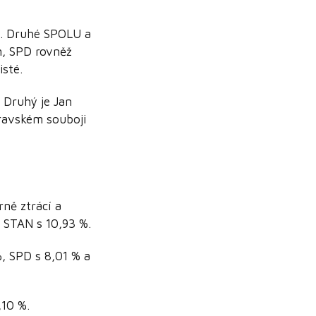
%. Druhé SPOLU a
ím, SPD rovněž
sté.
). Druhý je Jan
moravském souboji
ně ztrácí a
e STAN s 10,93 %.
, SPD s 8,01 % a
,10 %.