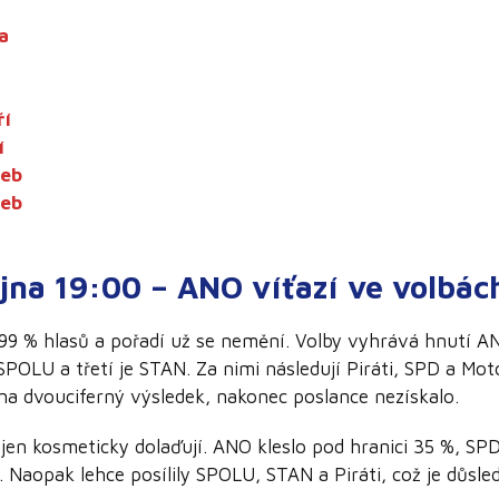
a
ří
í
leb
leb
íjna 19:00 – ANO víťazí ve volbá
 99 % hlasů a pořadí už se nemění. Volby vyhrává hnutí 
SPOLU a třetí je STAN. Za nimi následují Piráti, SPD a Mot
lo na dvouciferný výsledek, nakonec poslance nezískalo.
 jen kosmeticky dolaďují. ANO kleslo pod hranici 35 %, S
 Naopak lehce posílily SPOLU, STAN a Piráti, což je důsl