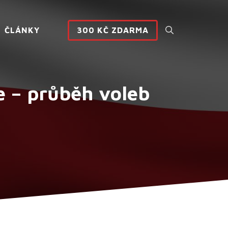
ČLÁNKY
300 KČ ZDARMA
e – průběh voleb