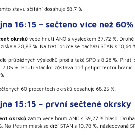
omto stavu sčítání dosahuje 68,7 %.
íjna 16:15 – sečteno více než 60%
cent okrsků
vede hnutí ANO s výsledkem 37,72 %. Druhé m
získala 20,83 %. Na třetí příčce se nachází STAN s 10,64 
e průběžných výsledků prošla také SPD s 8,26 %, Piráti 
í 7,05 %. Hnutí Stačilo! zůstává pod pětiprocentní hranicí
 %.
ečtených 60 procentech okrsků dosahuje 68,25 %.
íjna 15:15 – první sečtené okrsky
cent okrsků
zatím vede hnutí ANO s 39,27 % hlasů. Druhá 
 %. Na třetím místě se drží STAN s 10,78 %, následovaná S