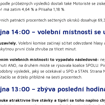
odle průběžných výsledků dostali také Motoristé se ziske
o! má zatím 4,64 % a Přísaha 1,18 %.
ních patnácti procentech sečtených okrsků dosahuje 69,
íjna 14:00 – volební místnosti se 
uzavřely.
Volební komise začínají sčítat odevzdané hlasy 
kytnou první čísla zhruba za třicet minut.
ením volebních místností to vypadalo následovně:
nej
 hnutí ANO, na druhém místě se rýsovala koalice SPOLU. Pi
podobný výsledek, jaký se očekával u SPD a STAN. Strana M
Stačilo se drželo přibližně na šesti procentech.
íjna 13:00 – zbýva poslední hodin
nuke atraktívne live stávky a tipéri sa toho naplno ch