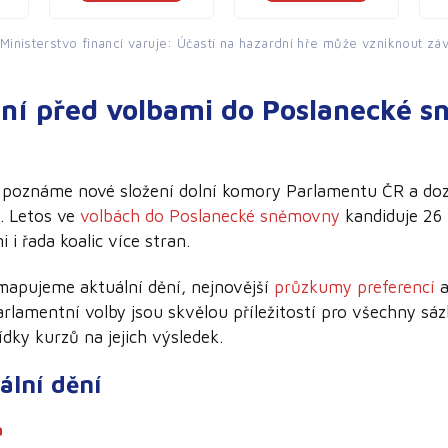
Ministerstvo financí varuje: Účastí na hazardní hře může vzniknout záv
ění před volbami do Poslanecké 
na poznáme nové složení dolní komory Parlamentu ČR a do
. Letos ve
volbách do Poslanecké sněmovny
kandiduje 26 
 i řada koalic více stran.
mapujeme aktuální dění, nejnovější
průzkumy preferencí
a
arlamentní volby jsou skvělou příležitostí pro všechny sá
ídky kurzů na jejich výsledek.
ální dění
a