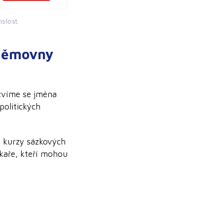
islost.
sněmovny
zvíme se jména
politických
 kurzy sázkových
zkaře, kteří mohou