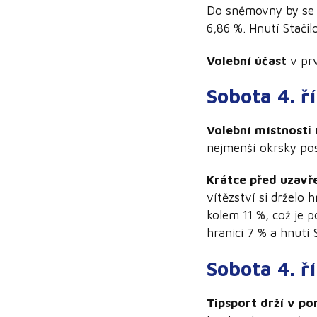
Do sněmovny by se p
6,86 %. Hnutí Stačil
Volební účast
v prv
Sobota 4. ř
Volební místnosti 
nejmenší okrsky pos
Krátce před uzavř
vítězství si drželo
kolem 11 %, což je 
hranici 7 % a hnutí 
Sobota 4. ř
Tipsport drží v po