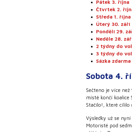
Pátek 3. října
Čtvrtek 2. říjn
Středa 1. října
Úterý 30. září
Pondělí 29. zá
Neděle 28. zář
2 týdny do vo
3 týdny do vo
Sázka zdarma
Sobota 4. ř
Sečteno je více než
místě končí koalice 
Stačilo!, které cíli
Výsledky už se nyní
Motoristé pod sedm.