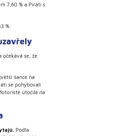
m 7,60 % a Piráti s
33 %.
uzavřely
a očekává se, že
větší šance na
ráti se pohybovali
otoristé útočila na
a
ytajú.
Podľa