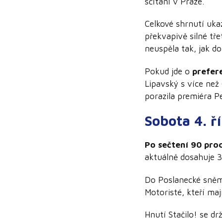
sčítání v Praze.
Celkové shrnutí uka
překvapivě silné tře
neuspěla tak, jak d
Pokud jde o
prefer
Lipavský s více než 
porazila premiéra Pet
Sobota 4. ř
Po sečtení 90 pro
aktuálně dosahuje 3
Do Poslanecké sněmo
Motoristé, kteří maj
Hnutí Stačilo! se dr