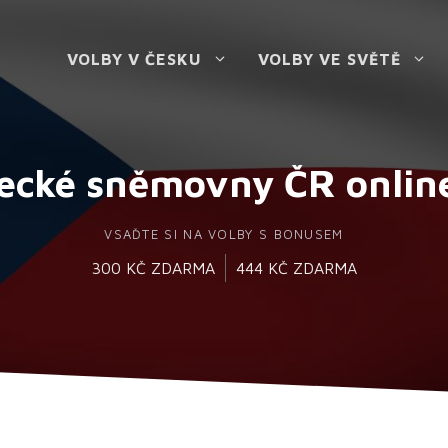
VOLBY V ČESKU
VOLBY VE SVĚTĚ
ecké sněmovny ČR onlin
VSAĎTE SI NA VOLBY S BONUSEM
300 KČ ZDARMA
444 KČ ZDARMA