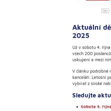
18+
Aktuální d
2025
Už v sobotu 4. říj
všech 200 poslanců
uskupení a mezi nimi
V článku podrobně 
kanceláří. Letošní p
vybírat z široké nab
Sledujte aktu
Sobota 4. říjn